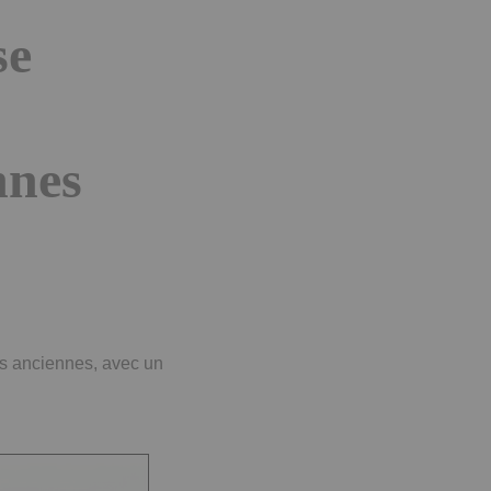
se
nnes
es anciennes, avec un