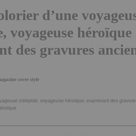
olorier d’une voyageu
e, voyageuse héroïque
t des gravures ancie
agazine cover style
oyageuse intrépide, voyageuse héroïque, examinant des gravur
héroïque