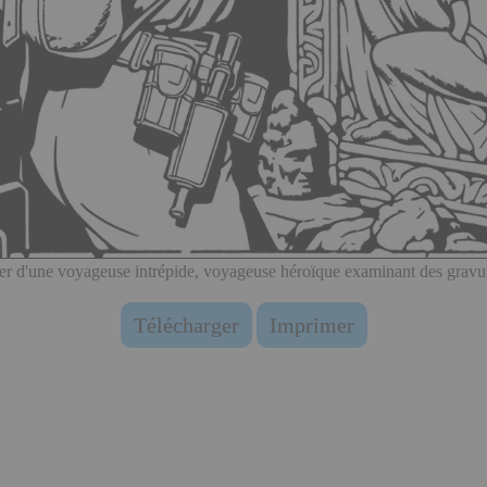
ier d'une voyageuse intrépide, voyageuse héroïque examinant des gravu
Télécharger
Imprimer