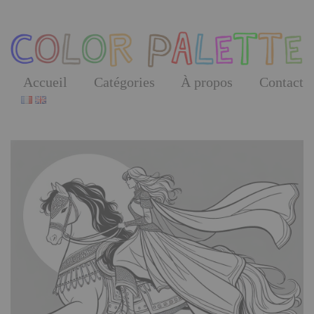
Skip
to
the
content
Accueil
Catégories
À propos
Contact