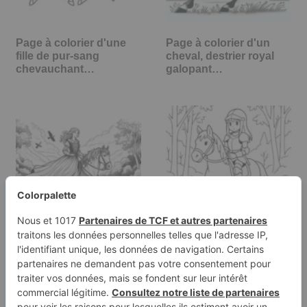
Page à colorier d'une
Page à colorier d'un
fille de pur-sang
cheval, destrier royal
chevauchant…
galopant…
Page à colorier d'une
Page à colorier d'une
jeune femme à cheval
cavalière pur-sang,
Quarter…
chevalière…