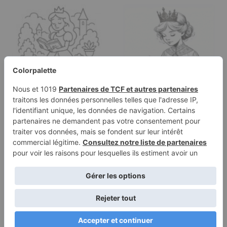
Page à colorier d'une
Page de coloriage
héroïne de conte de
d'une jeune reine,
fées,…
leader…