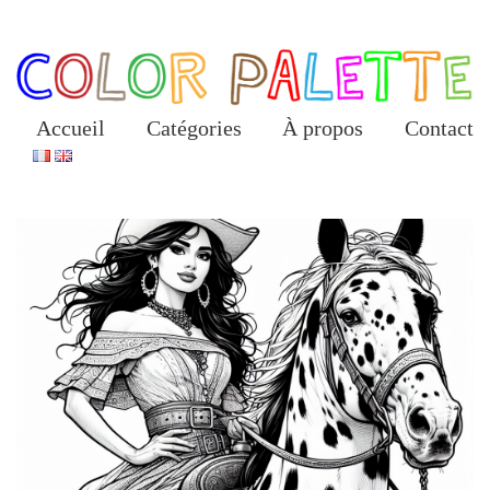
Skip
to
the
content
Accueil
Catégories
À propos
Contact