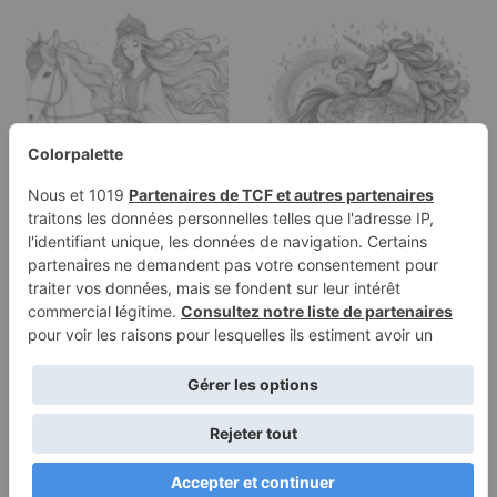
Page à colorier d'une
Page à colorier d'une
princesse enchantée,
licorne, créature
beauté…
majestueuse…