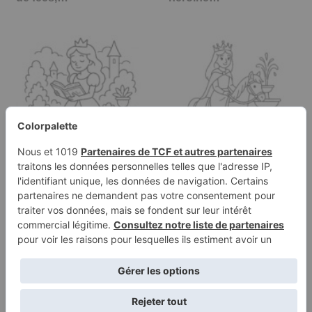
Page à colorier d'une
Page à colorier d'une
héroïne de conte de
princesse enchantée,
fées,…
noble…