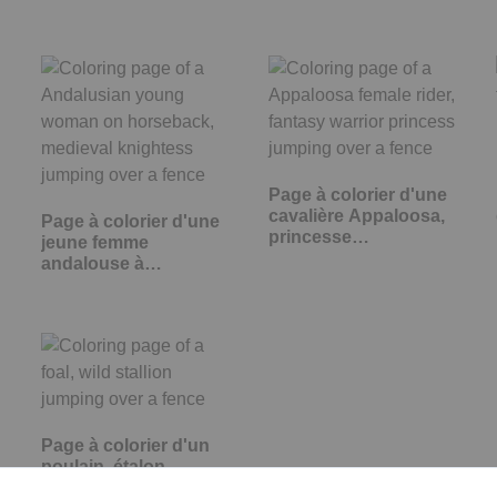
Page à colorier d'une
cavalière Appaloosa,
Page à colorier d'une
princesse…
jeune femme
andalouse à…
Page à colorier d'un
poulain, étalon
sauvage sautant…