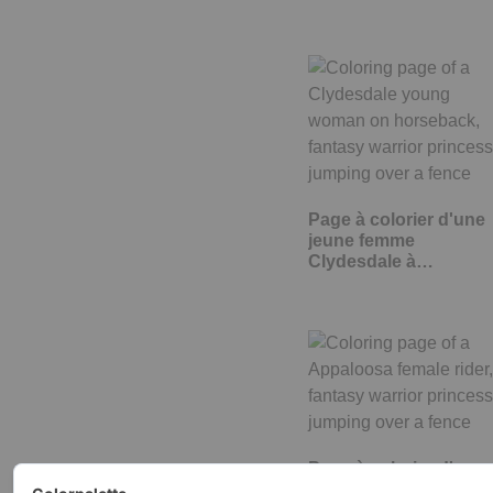
Page à colorier d'une
jeune femme
Clydesdale à…
Page à colorier d'une
cavalière Appaloosa,