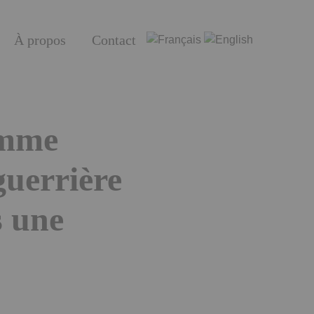
À propos
Contact
emme
guerrière
s une