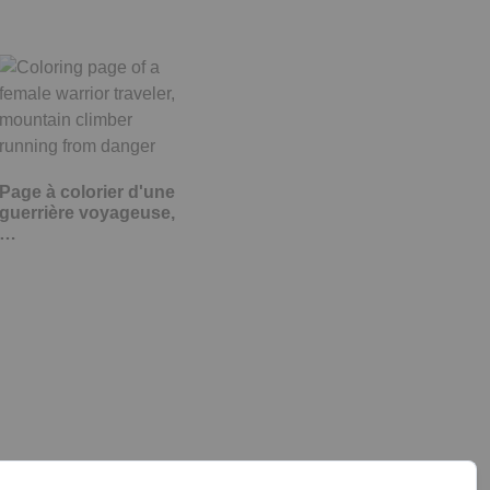
Page à colorier d'une
guerrière voyageuse,
…