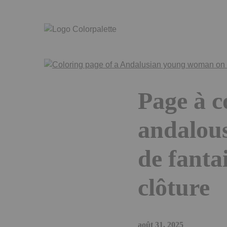
Skip
to
the
content
Page à c
andalous
de fanta
clôture
août 31, 2025