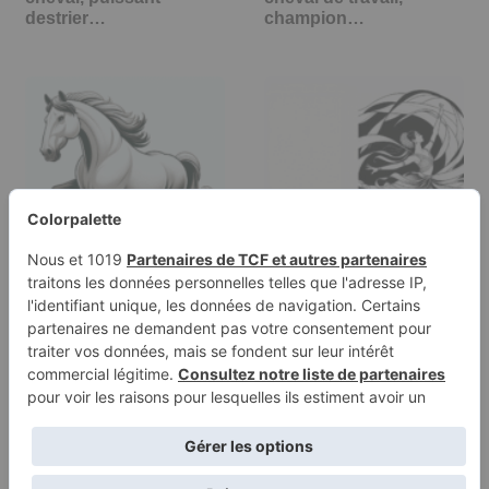
destrier…
champion…
Page à colorier d'un
Page à colorier d'un
cheval, destrier royal
danseur traditionnel,
galopant…
danseur…