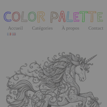
Skip
to
the
content
Accueil
Catégories
À propos
Contact