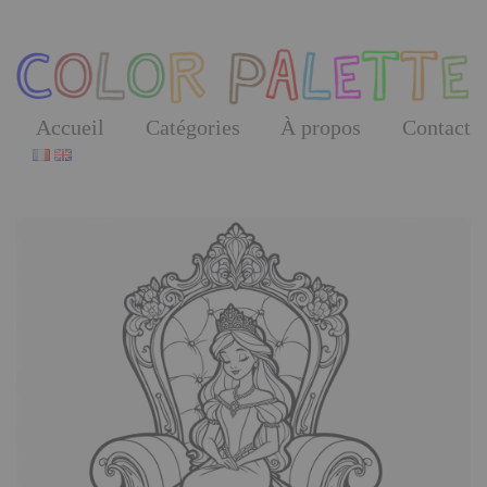
Skip
to
the
content
Accueil
Catégories
À propos
Contact