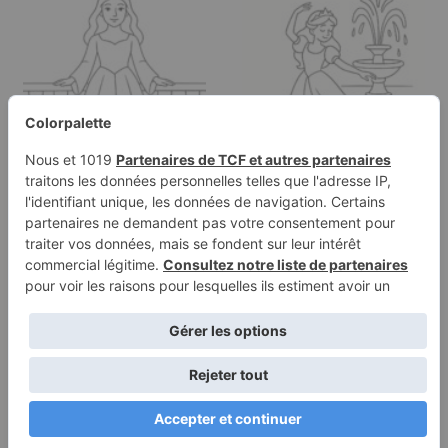
Page à colorier d'une
Page à colorier d'une
princesse enchantée,
princesse, douce
douce…
rêveuse…
Conditions
Politique de