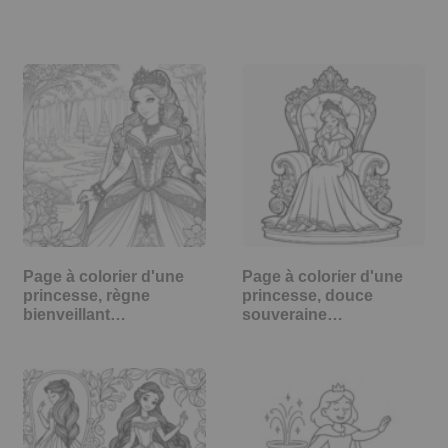
Page à colorier d'une
Page à colorier d'une
princesse, règne
princesse, douce
bienveillant…
souveraine…