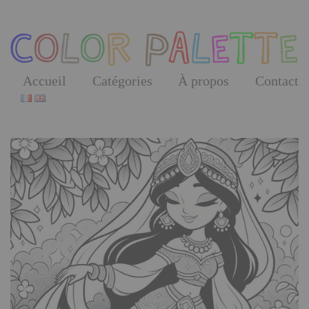
Skip
to
the
content
Accueil
Catégories
À propos
Contact