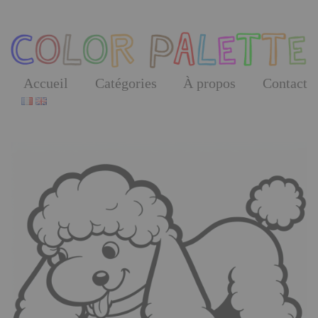
Skip
to
the
content
Accueil
Catégories
À propos
Contact