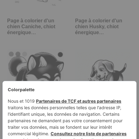
Page à colorier d'un
Page à colorier d'un
chien Caniche, chiot
chien Husky, chiot
énergique…
énergique…
Page à colorier d'un
Page à colorier d'un
chien Husky, chiot
chien Beagle, ami
énergique…
joueur…