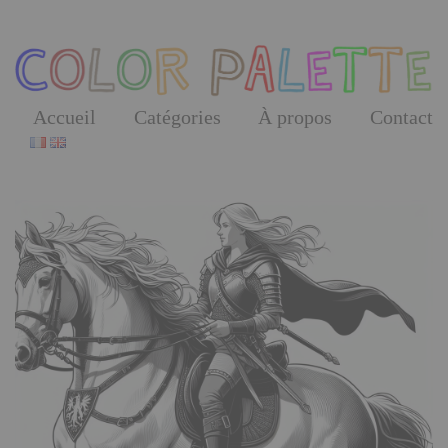
Skip
to
the
content
Accueil
Catégories
À propos
Contact