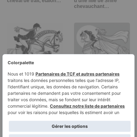
cheval de trait, étalon…
d'une fille de Shire
chevauchant…
Page de coloriage
Page à colorier d'une
d'une fille de cheval
cavalière Mustang,
Frison…
chevalière…