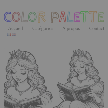
Skip
to
the
content
Accueil
Catégories
À propos
Contact