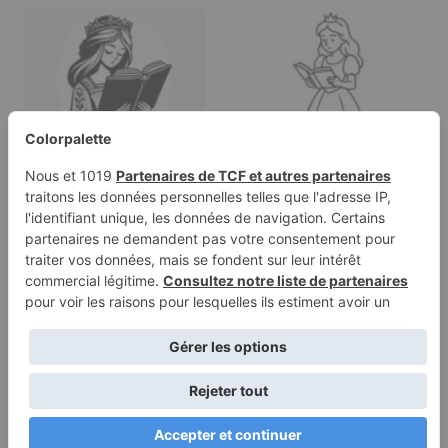
Page à colorier d'une
Page à colorier d'une
demoiselle royale,
demoiselle royale,
gentille…
héroïne…