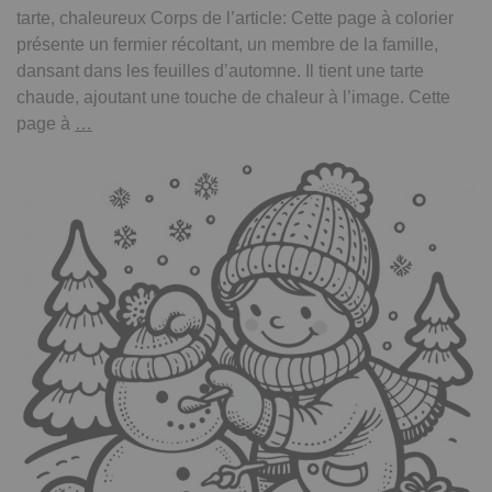
tarte, chaleureux Corps de l’article: Cette page à colorier
présente un fermier récoltant, un membre de la famille,
dansant dans les feuilles d’automne. Il tient une tarte
chaude, ajoutant une touche de chaleur à l’image. Cette
Page
page à
…
à
colorier
d’un
fermier
récoltant,
membre
de
la
famille
dansant
dans
les
feuilles
d’automne