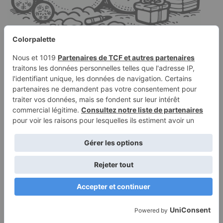
Page à colorier d’un
bonhomme de neige,
donneur de cadeaux
construisant un
bonhomme de neige
janvier 23, 2026
Page à colorier d’un bonhomme de neige, donneur de
cadeaux, construisant un bonhomme de neige, avec une
écharpe et des moufles, chaud.