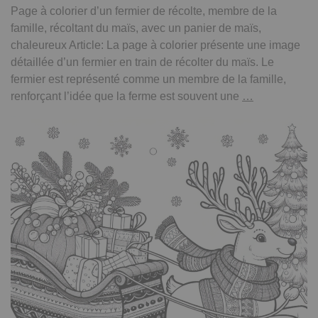
Page à colorier d’un fermier de récolte, membre de la
famille, récoltant du maïs, avec un panier de maïs,
chaleureux Article: La page à colorier présente une image
détaillée d’un fermier en train de récolter du maïs. Le
fermier est représenté comme un membre de la famille,
Page
renforçant l’idée que la ferme est souvent une
…
à
colorier
d’un
fermier
de
récolte,
membre
de
la
famille
récoltant
du
maïs