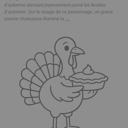
d’automne dansant joyeusement parmi les feuilles
d’automne. Sur le visage de ce personnage, un grand
Page
sourire chaleureux illumine la
…
à
colorier
d’un
fermier
de
la
récolte,
danseur
du
festival
d’automne
dansant
dans
les
feuilles