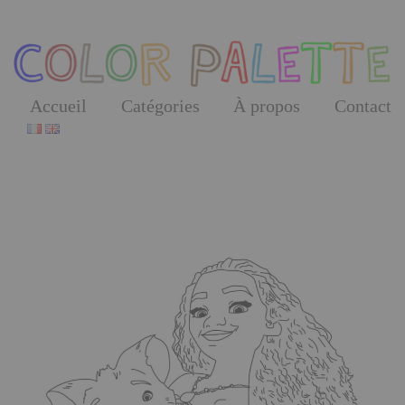
Skip
to
the
content
Accueil
Catégories
À propos
Contact