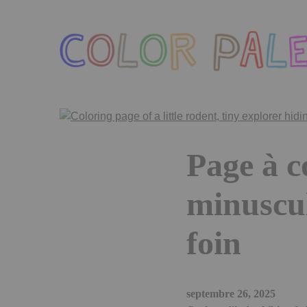
Skip
to
the
content
Page à c
minuscul
foin
septembre 26, 2025