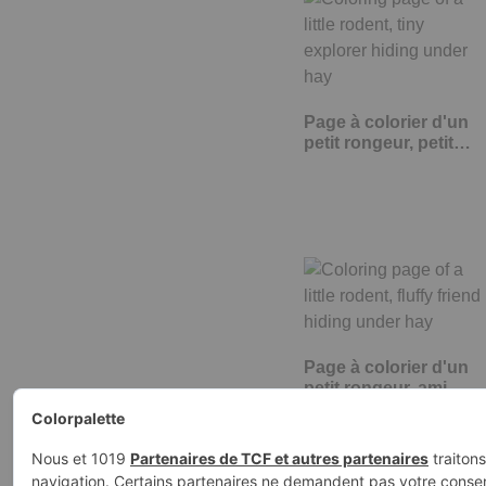
Page à colorier d'un
petit rongeur, petit…
Page à colorier d'un
petit rongeur, ami
duveteux…