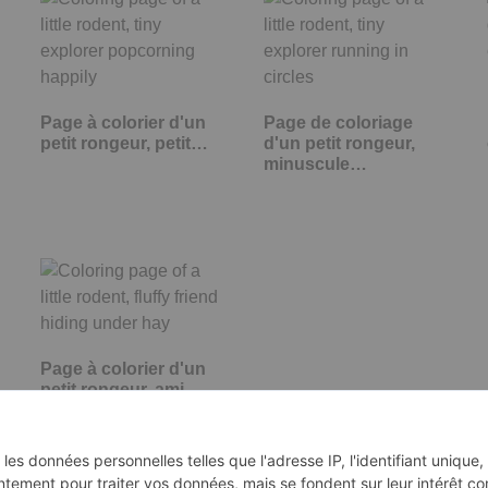
Page à colorier d'un
Page de coloriage
petit rongeur, petit…
d'un petit rongeur,
minuscule…
Page à colorier d'un
petit rongeur, ami
duveteux…