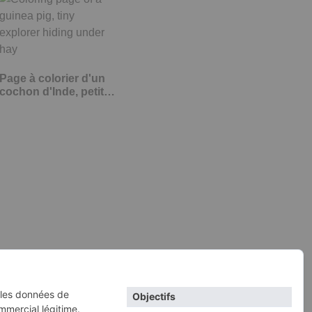
Page à colorier d'un
cochon d'Inde, petit…