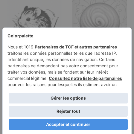
Page à colorier d'un
Page de coloriage d'un
petit rongeur,
petit rongeur, ami
minuscule…
duveteux…
Conditions
Politique de