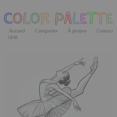
Skip
to
the
content
Accueil
Catégories
À propos
Contact