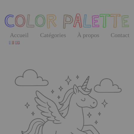
Skip
to
the
content
Accueil
Catégories
À propos
Contact