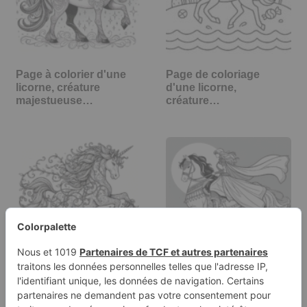
Page à colorier d'une
Page de coloriage
licorne, créature
d'une licorne,
majestueuse…
créature…
Page à colorier d'une
Page à colorier d'une
licorne, créature
cavalière Mustang,