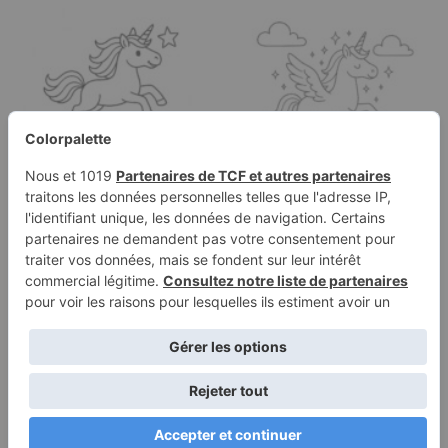
Page à colorier d'une
Page à colorier d'une
licorne, chasseuse
licorne, créature
d'étoiles…
majestueuse…