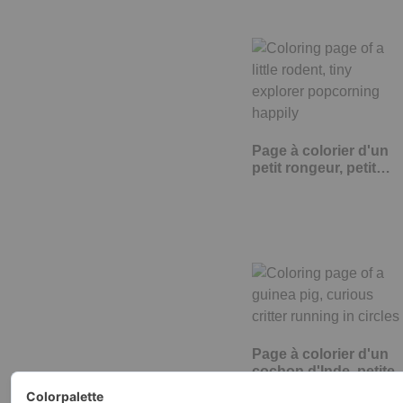
Page à colorier d'un
petit rongeur, petit…
Page à colorier d'un
cochon d'Inde, petite
créature…