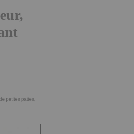
eur,
lant
de petites pattes,