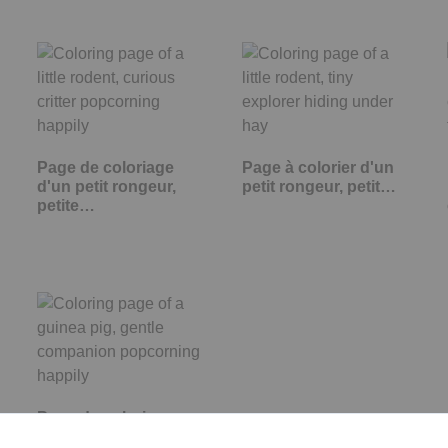
Page de coloriage
Page à colorier d'un
d'un petit rongeur,
petit rongeur, petit…
petite…
Page de coloriage
d'un cochon d'Inde,