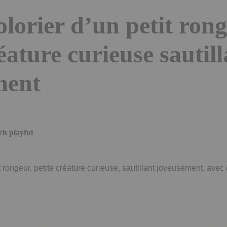
olorier d’un petit rong
éature curieuse sautil
ment
ch playful
t rongeur, petite créature curieuse, sautillant joyeusement, avec 