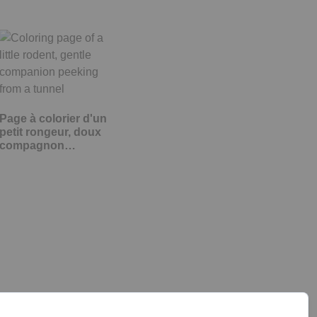
Page à colorier d'un
petit rongeur, doux
compagnon…