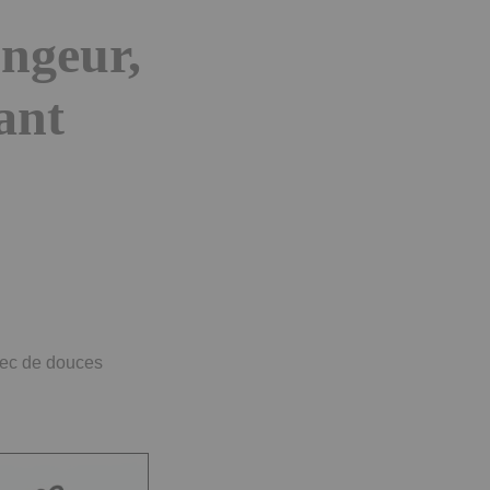
ongeur,
lant
avec de douces