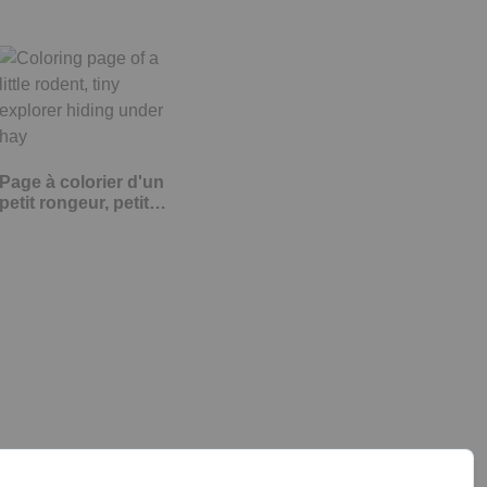
Page à colorier d'un
petit rongeur, petit…