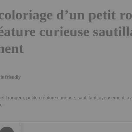
coloriage d’un petit r
éature curieuse sautil
ment
le friendly
tit rongeur, petite créature curieuse, sautillant joyeusement, 
ue