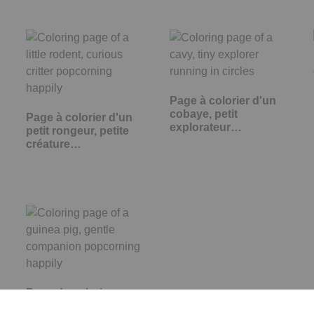
Page à colorier d'un
cobaye, petit
Page à colorier d'un
explorateur…
petit rongeur, petite
créature…
Page de coloriage
d'un cochon d'Inde,